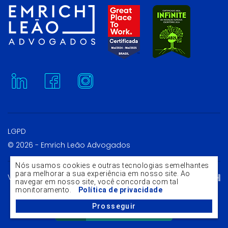
LGPD
© 2026 - Emrich Leão Advogados
Nós usamos cookies e outras tecnologias semelhantes
para melhorar a sua experiência em nosso site. Ao
Voltar ao topo
navegar em nosso site, você concorda com tal
monitoramento.
Política de privacidade
Fale com a gente
Prosseguir
no WhatsApp