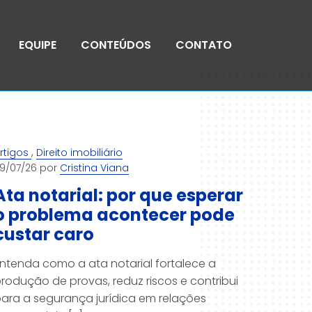
EQUIPE
CONTEÚDOS
CONTATO
,
rtigos
Direito imobiliário
9/07/26 por
Cristina Viana
Ata notarial: por que esperar
o problema acontecer pode
custar caro
ntenda como a ata notarial fortalece a
rodução de provas, reduz riscos e contribui
ara a segurança jurídica em relações