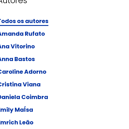
Autores
Todos os autores
Amanda Rufato
Ana Vitorino
Anna Bastos
Caroline Adorno
Cristina Viana
Daniela Coimbra
Emily MaÍsa
Emrich Leão