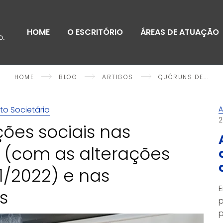
HOME
O ESCRITÓRIO
ÁREAS DE ATUAÇÃO
HOME
BLOG
ARTIGOS
QUÓRUNS DE...
ito Societário
A
2
ões sociais nas
 (com as alterações
51/2022) e nas
E
s
p
p