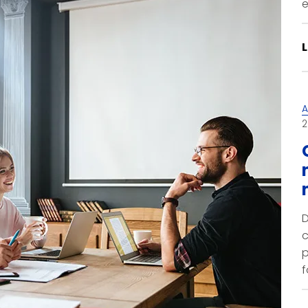
e
L
A
2
D
c
p
f