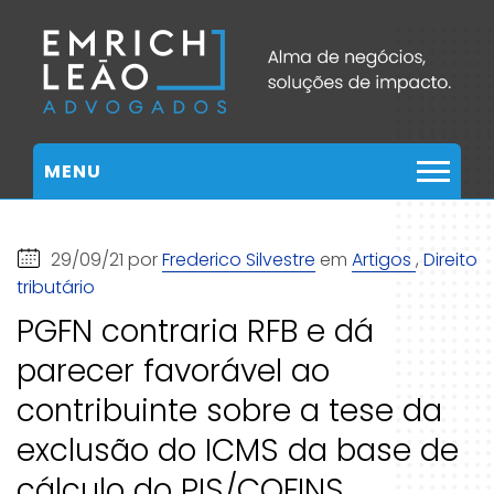
MENU
29/09/21 por
Frederico Silvestre
em
Artigos
,
Direito
tributário
PGFN contraria RFB e dá
parecer favorável ao
contribuinte sobre a tese da
exclusão do ICMS da base de
cálculo do PIS/COFINS