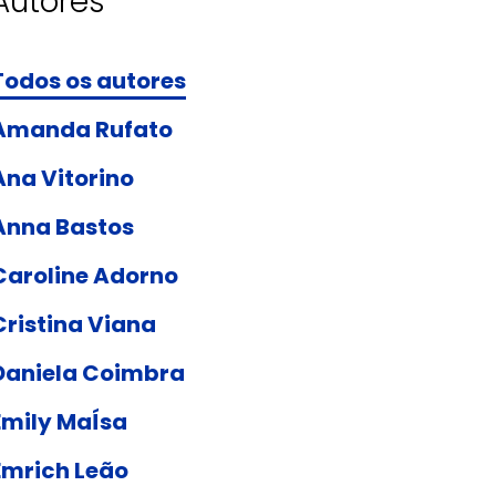
Autores
Todos os autores
Amanda Rufato
Ana Vitorino
Anna Bastos
Caroline Adorno
Cristina Viana
Daniela Coimbra
Emily MaÍsa
Emrich Leão