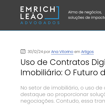
30/12/24 por
Ana Vitorino
em
Artigos
Uso de Contratos Dig
Imobiliário: O Futuro
No setor de imobiliário, o uso d
destaque ao proporcionar soluç
negociações. Contudo, essa tran