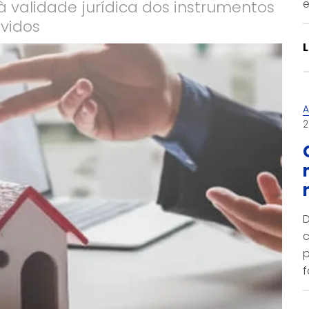
e
validade jurídica dos instrumentos
lvidos
L
A
2
D
c
p
f