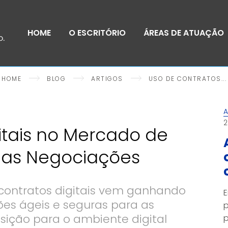
HOME
O ESCRITÓRIO
ÁREAS DE ATUAÇÃO
HOME
BLOG
ARTIGOS
USO DE CONTRATOS...
A
2
itais no Mercado de
 das Negociações
e contratos digitais vem ganhando
E
ões ágeis e seguras para as
p
sição para o ambiente digital
p