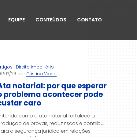
EQUIPE
CONTEÚDOS
CONTATO
,
rtigos
Direito imobiliário
9/07/26 por
Cristina Viana
Ata notarial: por que esperar
o problema acontecer pode
custar caro
ntenda como a ata notarial fortalece a
rodução de provas, reduz riscos e contribui
ara a segurança jurídica em relações