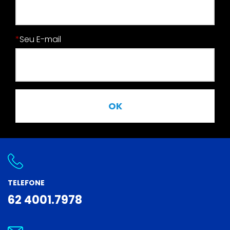
*
Seu E-mail
OK
TELEFONE
62 4001.7978