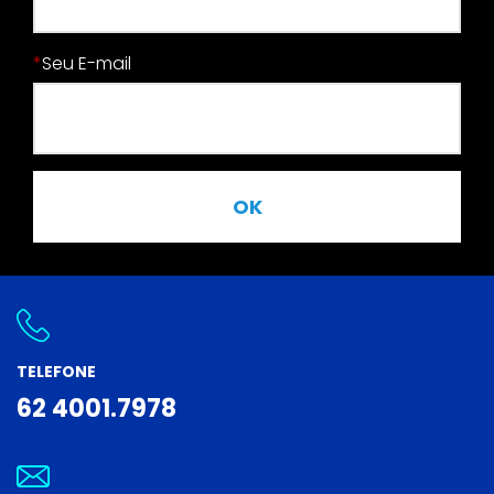
*
Seu E-mail
OK
TELEFONE
62 4001.7978